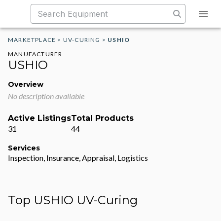
MARKETPLACE
>
UV-CURING
>
USHIO
MANUFACTURER
USHIO
Overview
No description available
Active Listings
Total Products
31
44
Services
Inspection, Insurance, Appraisal, Logistics
Top USHIO UV-Curing