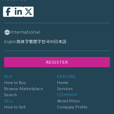
International
English
简体字
繁體字
한국어
日本語
REGISTER
BUY
EXPLORE
How to Buy
Home
Browse Marketplace
Services
Search
COMPANY
SELL
About Moov
How to Sell
Company Profile